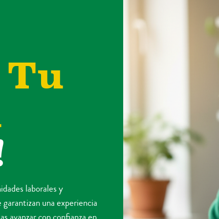
A
Tu
n
!
idades laborales y
 garantizan una experiencia
das avanzar con confianza en