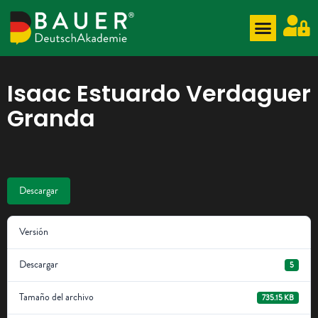
Isaac Estuardo Verdaguer
Granda
Descargar
Versión
Descargar
5
Tamaño del archivo
735.15 KB