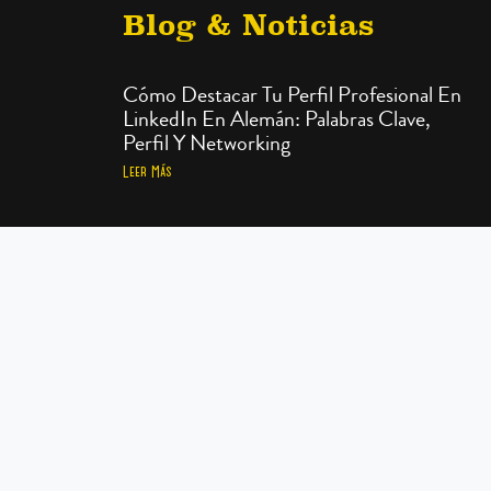
Blog & Noticias
Cómo Destacar Tu Perfil Profesional En
LinkedIn En Alemán: Palabras Clave,
Perfil Y Networking
Leer Más
Cómo Adaptarte A La Vida Cotidiana
En Alemania Como Profesional
Extranjero
Leer Más