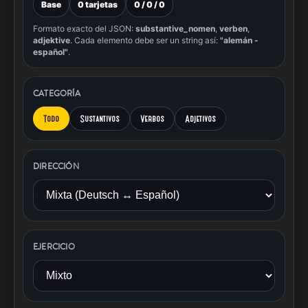
Base
0 tarjetas
0 / 0 / 0
Formato exacto del JSON:
substantive_nomen
,
verben
,
adjektive
. Cada elemento debe ser un string así:
"alemán -
español"
.
CATEGORÍA
Todo
Sustantivos
Verbos
Adjetivos
DIRECCIÓN
EJERCICIO