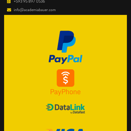
+593 95 897 0536
info@academiabauer.com